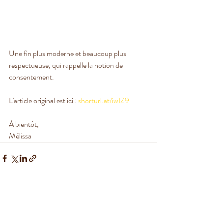
Une fin plus moderne et beaucoup plus 
respectueuse, qui rappelle la notion de 
consentement. 
L'article original est ici : 
shorturl.at/iwIZ9
À bientôt,
Mélissa
Posts récents
Voir tout