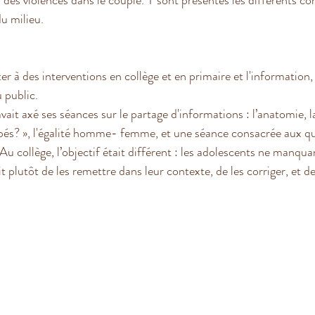
 des violences dans le couple. Y sont présentés les différents con
u milieu.
ter à des interventions en collège et en primaire et l'information,
u public.
ait axé ses séances sur le partage d'informations : l’anatomie, l
bés? », l'égalité homme- femme, et une séance consacrée aux qu
u collège, l’objectif était différent : les adolescents ne manqua
it plutôt de les remettre dans leur contexte, de les corriger, et de