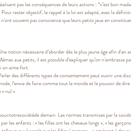
éalisent pas les conséquences de leurs actions : “c’est bon mada
Pour rester objectif, le rappel à la loi est adapté, avec la définit
s n'ont souvent pas conscience que leurs petits jeux en constitue
ne notion nécessaire d’aborder dès le plus jeune âge afin d'en ass
Mêmes aux petits, il est possible d’expliquer qu’on n'embrasse 
i on aime fort. 
arler des différents types de consentement peut ouvrir une discu
mode, l’envie de faire comme tout le monde et le pouvoir de dire
« nul ».
urnotresociétéde demain. Les normes transmises par la société
par les enfants : « les filles ont les cheveux longs », « les garçons 
telles que « il paraît que les filles / garçons… » amènent à des 