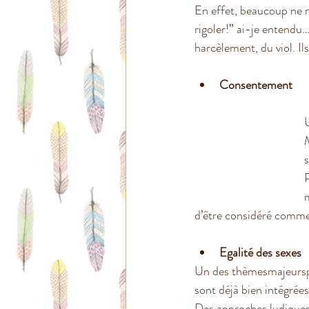
En effet, beaucoup ne r
rigoler!” ai-je entendu… 
harcèlement, du viol. Il
Consentement 
U
s
P
d’être considéré comme 
Egalité des sexes
Un des thèmesmajeurspo
sont déjà bien intégrées 
Des approches ludiques 