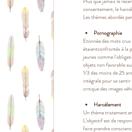
Plus que jamais le récen
consentement, le harcè
Les thèmes abordés pend
Pornographie
Etonnée des mots crus em
étaientconfrontés à la p
jeunes comme l'obligat
objets non favorable au
1/3 des moins de 25 ans 
intégrale pour se sentir
critique des images véh
Harcèlement
Un thème tristement en 
L’objectif est de respon
faire prendre conscien