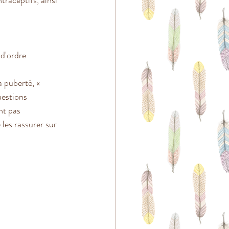
traceptifs, ainsi 
 d'ordre 
a puberté, « 
estions 
nt pas 
 les rassurer sur 