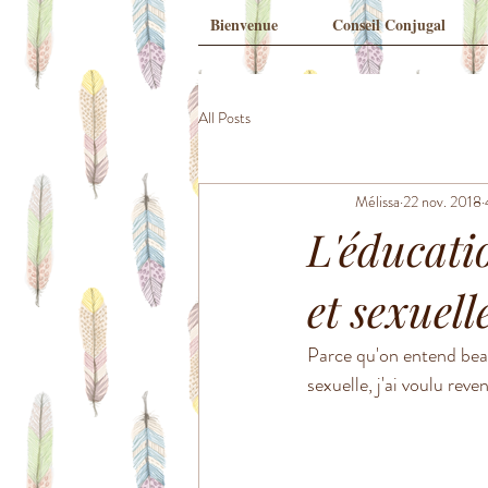
Bienvenue
Conseil Conjugal
All Posts
Mélissa
22 nov. 2018
L'éducatio
et sexuell
Parce qu'on entend beau
sexuelle, j'ai voulu reve