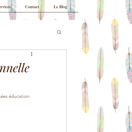
rvices
Contact
Le Blog
onnelle
sées éducation 