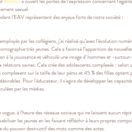
t 
#metoo
 a ouvert les portes de l’expression concernant l’égalité
lement sexuel. 
ant l'EAV représentent des enjeux forts de notre société :
ployés par les collégiens, j’ai réalisé qu’avec l'évolution numéri
ornographie très jeunes. Cela a favorisé l’apparition de nouvelle
ion à la jouissance et véhiculé une image d' hommes et -surtou
x relations saines. Cela crée des adolescents complexés : selon
complexent sur la taille de leur pénis et 45 % des filles optent p
 désirables. Pour l'éducateur, il s'agira de développer les capacité
iculées par les médias.
vogue, à l'heure des réseaux sociaux qui ne laissent aucun répit
sabiliser les jeunes en les faisant réfléchir à leurs propres comp
ce du pouvoir destructif des mots comme des actes.