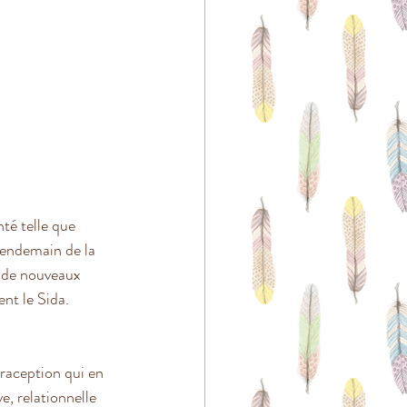
té telle que 
lendemain de la 
t de nouveaux 
nt le Sida.
traception qui en 
e, relationnelle 