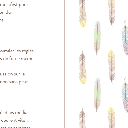
me, c’est pour 
ion du 
nt.
imiler les règles. 
pas de force même 
ssion sur la 
 non sans peur 
 et les médias, 
courent vite »... 
questionnements 