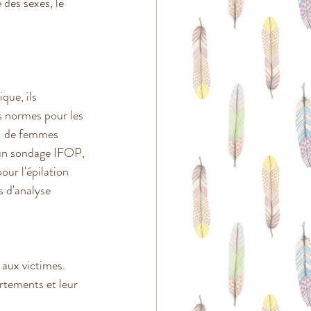
 des sexes, le 
que, ils 
s normes pour les 
t- de femmes 
 un sondage IFOP, 
our l'épilation 
s d'analyse 
 aux victimes. 
ortements et leur 