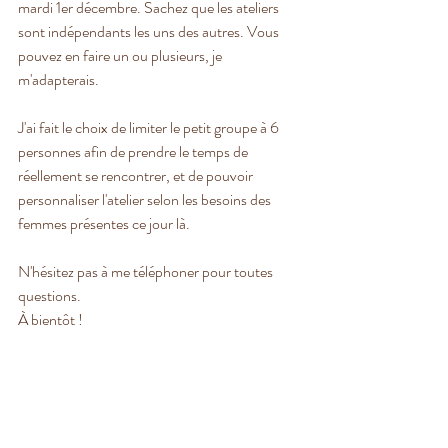
mardi 1er décembre. Sachez que les ateliers 
sont indépendants les uns des autres. Vous 
pouvez en faire un ou plusieurs, je 
m'adapterais.
J'ai fait le choix de limiter le petit groupe à 6 
personnes afin de prendre le temps de 
réellement se rencontrer, et de pouvoir 
personnaliser l'atelier selon les besoins des 
femmes présentes ce jour là. 
N'hésitez pas à me téléphoner pour toutes 
questions.
À bientôt !
Mélissa Levacic
Praticienne HypnoNatal®
Hypnothérapie
 - 
Conseil conjugal et familial
Toulouse