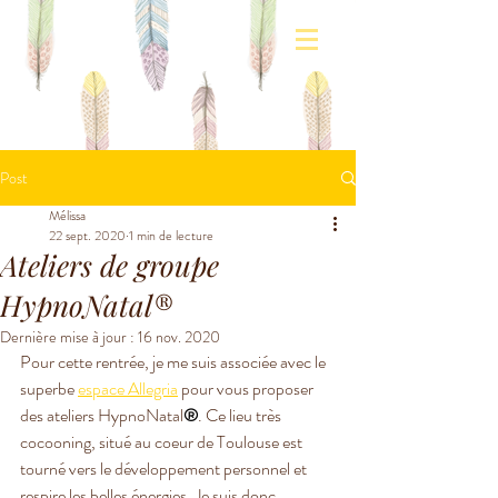
Post
Mélissa
22 sept. 2020
1 min de lecture
Ateliers de groupe
HypnoNatal®
Dernière mise à jour :
16 nov. 2020
Pour cette rentrée, je me suis associée avec le 
superbe 
espace Allegria
 pour vous proposer 
des ateliers HypnoNatal
®
. Ce lieu très 
cocooning, situé au coeur de Toulouse est 
tourné vers le développement personnel et 
respire les belles énergies. Je suis donc 