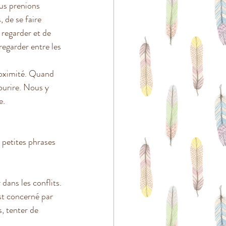
us prenions 
, de se faire 
 regarder et de 
egarder entre les 
roximité. Quand 
ourire. Nous y 
. 
 petites phrases 
dans les conflits. 
est concerné par 
, tenter de 