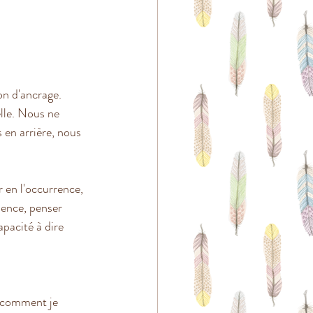
on d'ancrage. 
lle. Nous ne 
 en arrière, nous 
 en l'occurrence, 
olence, penser 
pacité à dire 
 comment je 