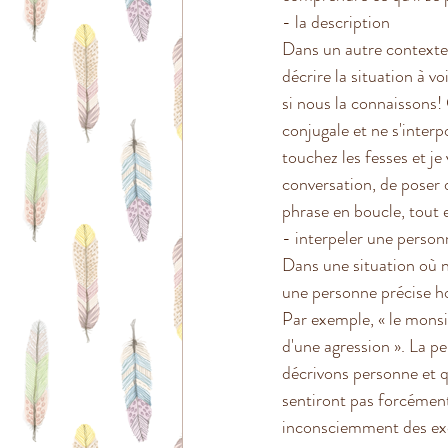
- la description  
Dans un autre contexte
décrire la situation à 
si nous la connaissons! 
conjugale et ne s'inter
touchez les fesses et j
conversation, de poser 
phrase en boucle, tout e
- interpeler une person
Dans une situation où n
une personne précise ho
Par exemple, « le monsieu
d'une agression ». La per
décrivons personne et q
sentiront pas forcément
inconsciemment des exc