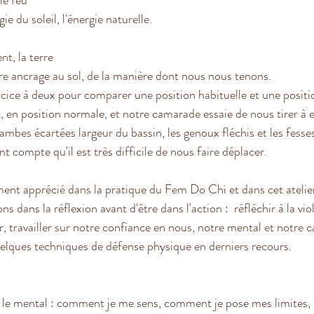
le feu 
ie du soleil, l'énergie naturelle.
nt, la terre
re ancrage au sol, de la manière dont nous nous tenons.  
cice à deux pour comparer une position habituelle et une positi
 en position normale, et notre camarade essaie de nous tirer à e
jambes écartées largeur du bassin, les genoux fléchis et les fesses
 compte qu'il est très difficile de nous faire déplacer.
ement apprécié dans la pratique du Fem Do Chi et dans cet atelier
ns dans la réflexion avant d'être dans l'action :  réfléchir à la vi
travailler sur notre confiance en nous, notre mental et notre ca
elques techniques de défense physique en derniers recours. 
le mental : comment je me sens, comment je pose mes limites,