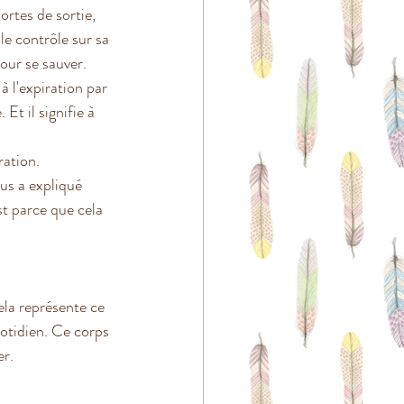
ortes de sortie, 
le contrôle sur sa 
pour se sauver.
 à l'expiration par 
 Et il signifie à 
ation. 
us a expliqué 
st parce que cela 
ela représente ce 
tidien. Ce corps 
er.