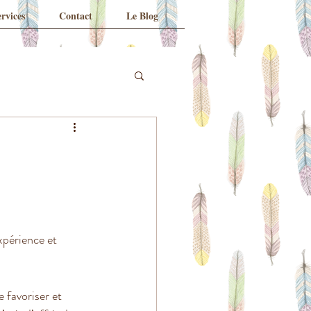
rvices
Contact
Le Blog
xpérience et 
e favoriser et 