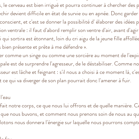
 le cerveau est bien irrigué et pourra continuer à chercher des p
chir devient difficile en état de survie ou en apnée. Donc garder 
 conscient, et c'est se donner la possibilité d' élaborer des idées 
tion ventrale : il faut d'abord remplir son ventre d'air, avant d'agir
qui sortira est étonnant, loin du cri aigu de la jeune fille affollée.
suis bien présente et prête à me défendre ».
ier comme un singe ou comme une sorcière au moment de l'expir
ipale est de surprendre l'agresseur, de le déstabiliser. Comme no
sseur est lâche et feignant : s'il nous a choisi à ce moment là, c'e
ut ce qui va diverger de son plan pourrait donc l'amener à fuir.  
l'eau 
fait notre corps, ce que nous lui offrons et de quelle manière. C
que nous buvons, et comment nous prenons soin de nous au quo
lotons nous donnera l'énergie sur laquelle nous pourrons compt