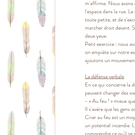
m'affirme. Nous avons é
l'espace dans la rue. Le 
toute petite, et de s'ex
marcher droit devant. S
deux yeux.
Petit exercice : nous a
on empiète sur notre es
ajoutons un mouvement 
La défense verbale
En ce qui concerne la d
peuvent changer des vie
- « Au feu ! » mieux que 
Il s'avère que les gens 
Crier au feu est un moye
un potentiel incendie. L
comprendre ce qu'il se 