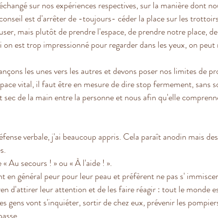
changé sur nos expériences respectives, sur la manière dont no
conseil est d'arrêter de -toujours- céder la place sur les trottoirs
cuser, mais plutôt de prendre l'espace, de prendre notre place, de
i on est trop impressionné pour regarder dans les yeux, on peut r
vançons les unes vers les autres et devons poser nos limites de p
pace vital, il faut être en mesure de dire stop fermement, sans s
sec de la main entre la personne et nous afin qu'elle comprenne
éfense verbale, j'ai beaucoup appris. Cela paraît anodin mais des
s.
« Au secours ! » ou « À l'aide ! ».
ont en général peur pour leur peau et préfèrent ne pas s' immiscer 
n d'attirer leur attention et de les faire réagir : tout le monde 
es gens vont s'inquiéter, sortir de chez eux, prévenir les pompiers
passe.