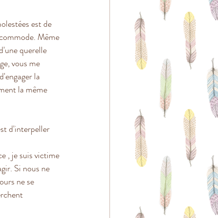
lestées est de 
s incommode. Même 
d'une querelle 
nge, vous me 
d'engager la 
tement la même 
t d'interpeller 
e , je suis victime 
agir. Si nous ne 
ours ne se 
erchent 