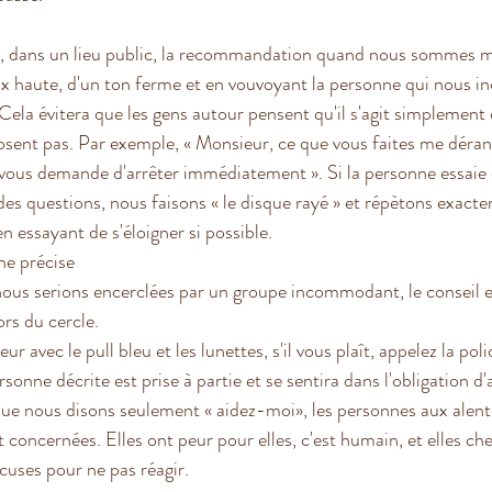
, dans un lieu public, la recommandation quand nous sommes mo
voix haute, d'un ton ferme et en vouvoyant la personne qui nou
Cela évitera que les gens autour pensent qu'il s'agit simplement 
posent pas. Par exemple, « Monsieur, ce que vous faites me déra
e vous demande d'arrêter immédiatement ». Si la personne essaie 
des questions, nous faisons « le disque rayé » et répètons exac
n essayant de s'éloigner si possible.
ne précise
ous serions encerclées par un groupe incommodant, le conseil es
rs du cercle. 
r avec le pull bleu et les lunettes, s'il vous plaît, appelez la polic
sonne décrite est prise à partie et se sentira dans l'obligation d'
ue nous disons seulement « aidez-moi», les personnes aux alent
 concernées. Elles ont peur pour elles, c'est humain, et elles ch
uses pour ne pas réagir.