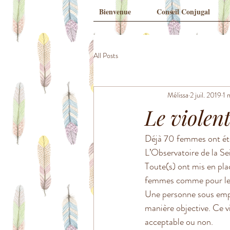
Bienvenue
Conseil Conjugal
All Posts
Mélissa
2 juil. 2019
1 
Le violen
Déjà 70 femmes ont été
L’Observatoire de la Se
Toute(s) ont mis en pla
femmes comme pour le
Une personne sous empri
manière objective. Ce vi
acceptable ou non. 