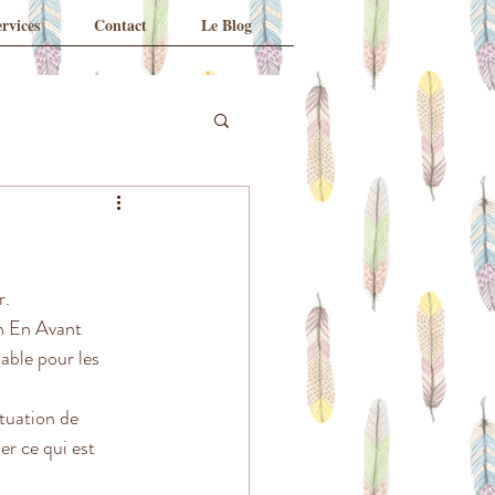
rvices
Contact
Le Blog
r.
n En Avant 
able pour les 
tuation de 
er ce qui est 