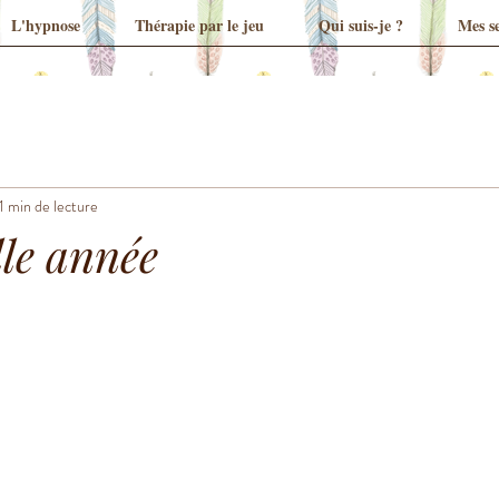
L'hypnose
Thérapie par le jeu
Qui suis-je ?
Mes se
1 min de lecture
le année