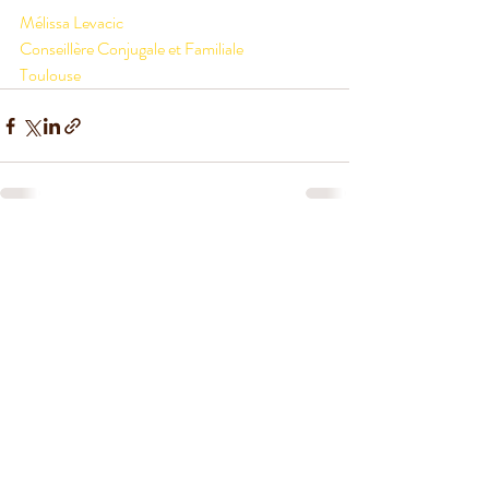
Mélissa Levacic
Conseillère Conjugale et Familiale 
Toulouse
Posts récents
Voir tout